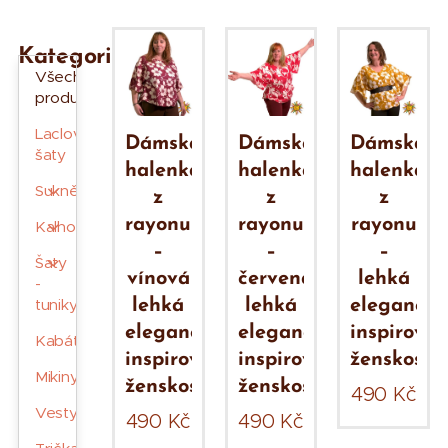
Kategorie
Všechny
produkty
Laclové
Dámská
Dámská
Dámská
šaty
halenka
halenka
halenka
Sukně
z
z
z
rayonu
rayonu
rayonu
Kalhoty
–
–
–
Šaty
vínová
červená
lehká
-
tuniky
lehká
lehká
elegance
elegance
elegance
inspirova
Kabáty
inspirovaná
inspirovaná
ženskostí
Mikiny
ženskostí
ženskostí
490
Kč
Vesty
490
Kč
490
Kč