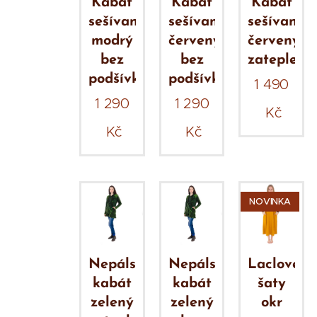
Kabát
Kabát
Kabát
sešívaný
sešívaný
sešívaný
modrý
červený
červený
bez
bez
zateplený
podšívky
podšívky
1 490
1 290
1 290
Kč
Kč
Kč
NOVINKA
Nepálský
Nepálský
Laclové
kabát
kabát
šaty
zelený
zelený
okr