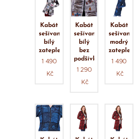
Kabát
Kabát
Kabát
sešívaný
sešívaný
sešívaný
bílý
bílý
modrý
zateplený
bez
zateplený
podšívky
1 490
1 490
1 290
Kč
Kč
Kč