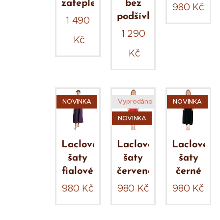
zateplený
bez
980
Kč
podšívky
1 490
1 290
Kč
Kč
NOVINKA
Vyprodáno
NOVINKA
NOVINKA
Laclové
Laclové
Laclové
šaty
šaty
šaty
fialové
červené
černé
980
Kč
980
Kč
980
Kč