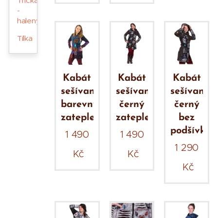
Trička
-
haleny
Tílka
Kabát
Kabát
Kabát
sešívaný
sešívaný
sešívaný
barevný
černý
černý
zateplený
zateplený
bez
podšívky
1 490
1 490
1 290
Kč
Kč
Kč