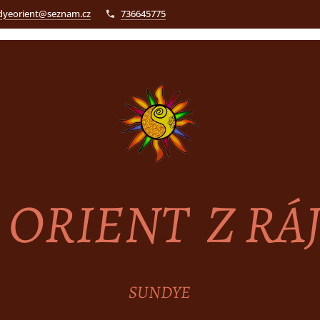
dyeorient@seznam.cz
736645775
ORIENT Z RÁ
SUNDYE