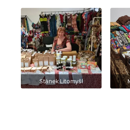
Stánek Litomyšl