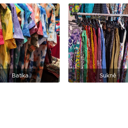
Batika
Sukně