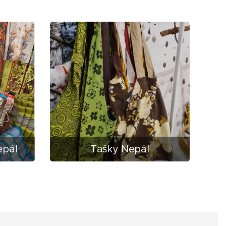
epál
Tašky Nepál