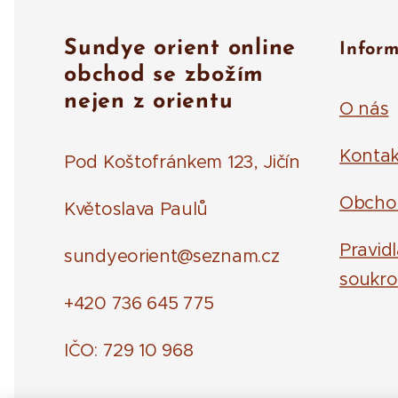
Sundye orient online
Infor
obchod se zbožím
nejen z orientu
O nás
Kontak
Pod Koštofránkem 123, Jičín
Obcho
Květoslava Paulů
Pravid
sundyeorient@seznam.cz
soukro
+420 736 645 775
IČO: 729 10 968