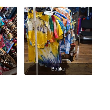
ky,
Batika