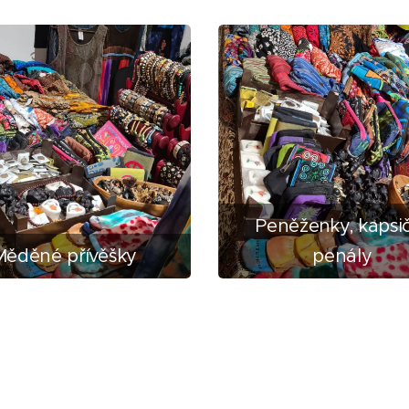
Peněženky, kapsič
Měděné přívěšky
penály