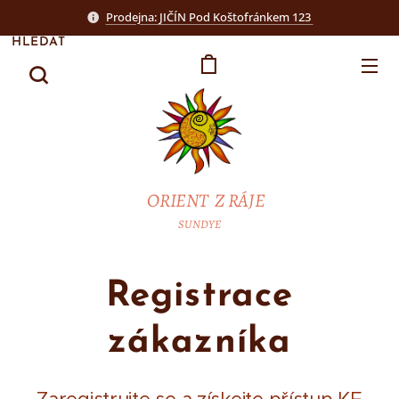
Prodejna: JIČÍN Pod Koštofránkem 123
HLEDAT
ORIENT Z RÁJE
SUNDYE
Registrace
zákazníka