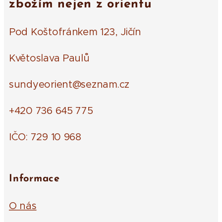
zbožím nejen z orientu
Pod Koštofránkem 123, Jičín
Květoslava Paulů
sundyeorient@seznam.cz
+420 736 645 775
IČO: 729 10 968
Informace
O nás