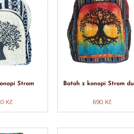
konopí Strom
Batoh z konopí Strom d
90
Kč
690
Kč