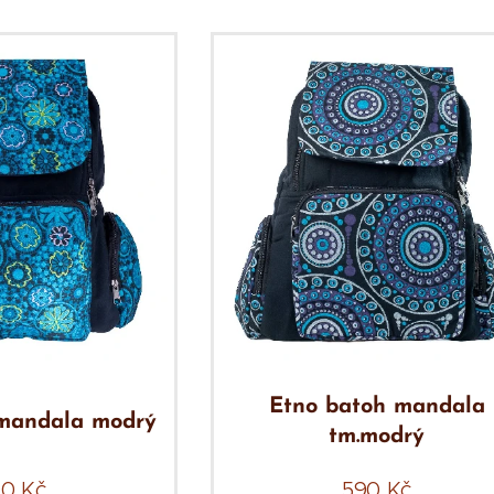
Etno batoh mandala
mandala modrý
tm.modrý
90
Kč
590
Kč