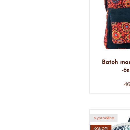
Batoh man
-č
4
Vyprodáno
KONOPÍ