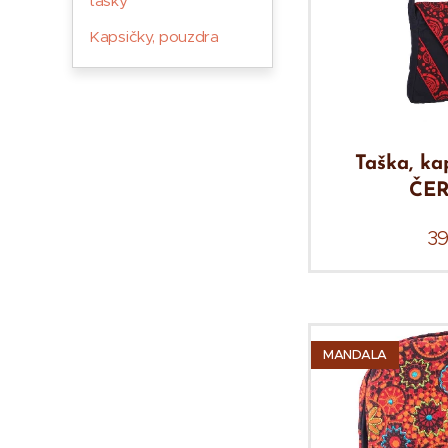
tašky
Kapsičky, pouzdra
Taška, ka
ČE
3
MANDALA