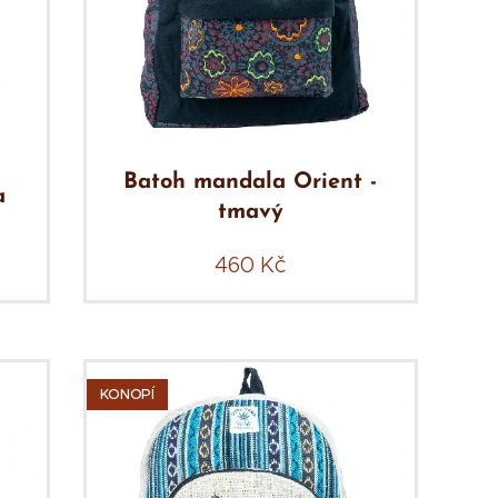
Batoh mandala Orient -
a
tmavý
460
Kč
KONOPÍ