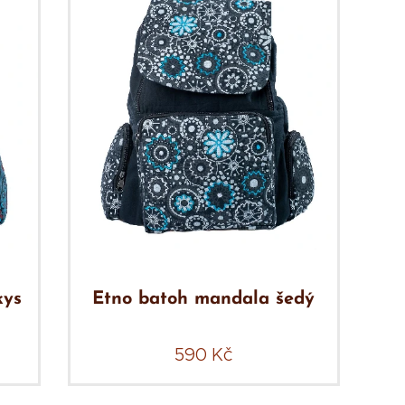
kys
Etno batoh mandala šedý
590
Kč