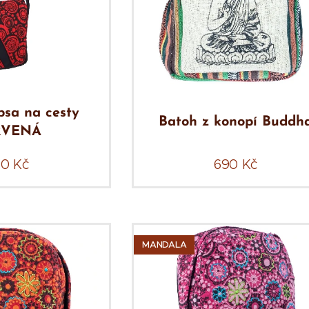
psa na cesty
Batoh z konopí Buddh
RVENÁ
90
Kč
690
Kč
MANDALA