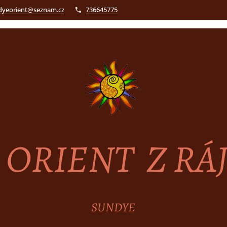
dyeorient@seznam.cz
736645775
ORIENT Z RÁ
SUNDYE