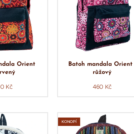
dala Orient
Batoh mandala Orient 
ervený
růžový
60
Kč
460
Kč
KONOPÍ