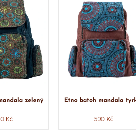
mandala zelený
Etno batoh mandala tyr
90
Kč
590
Kč