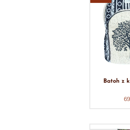
Batoh z 
6