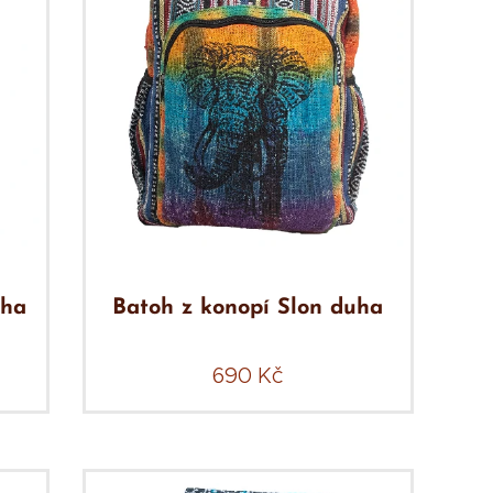
uha
Batoh z konopí Slon duha
690
Kč