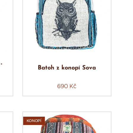
-
Batoh z konopí Sova
690
Kč
KONOPÍ