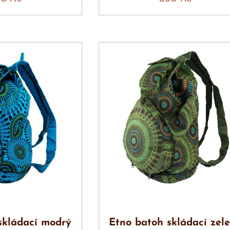
skládací modrý
Etno batoh skládací zel