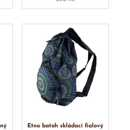
ený
Etno batoh skládací fialový