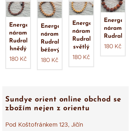
Energeti
Energetický
Energetický
Energetický
náramek
náramek
náramek
náramek
Rudraksh
Rudraksha
Rudraksha
Rudraksha
180
Kč
světlý
hnědý
béžový
180
Kč
180
Kč
180
Kč
Sundye orient online obchod se
zbožím nejen z orientu
Pod Koštofránkem 123, Jičín