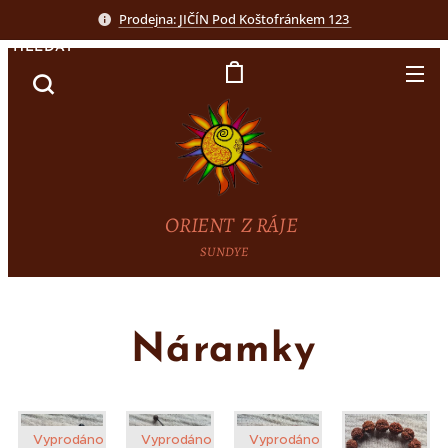
Prodejna: JIČÍN Pod Koštofránkem 123
HLEDAT
ORIENT Z RÁJE
SUNDYE
Náramky
Vyprodáno
Vyprodáno
Vyprodáno