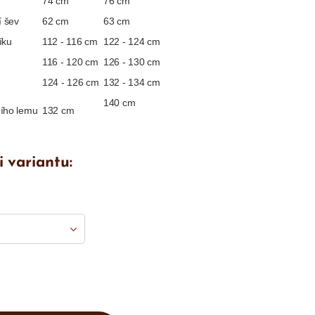
74 cm
76 cm
í šev
62 cm
63 cm
íku
112 - 116 cm
122 - 124 cm
116 - 120 cm
126 - 130 cm
124 - 126 cm
132 - 134 cm
140 cm
ího lemu
132 cm
i variantu: