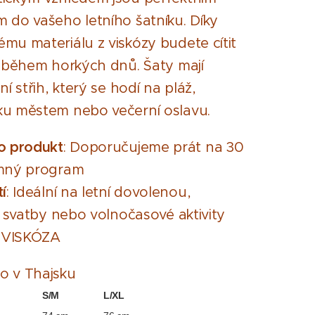
 do vašeho letního šatníku. Díky
mu materiálu z viskózy budete cítit
i během horkých dnů. Šaty mají
ní střih, který se hodí na pláž,
ku městem nebo večerní oslavu.
o produkt
: Doporučujeme prát na 30
emný program
í
: Ideální na letní dovolenou,
y, svatby nebo volnočasové aktivity
: VISKÓZA
o v Thajsku
S/M
L/XL