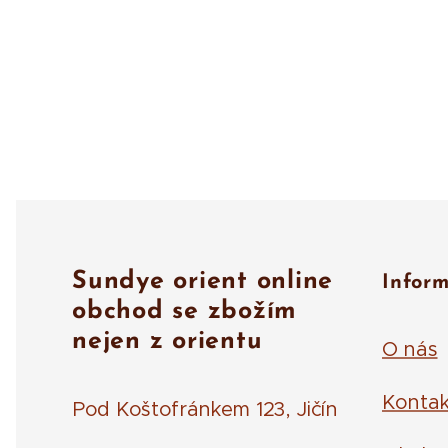
Sundye orient online
Infor
obchod se zbožím
nejen z orientu
O nás
Kontak
Pod Koštofránkem 123, Jičín