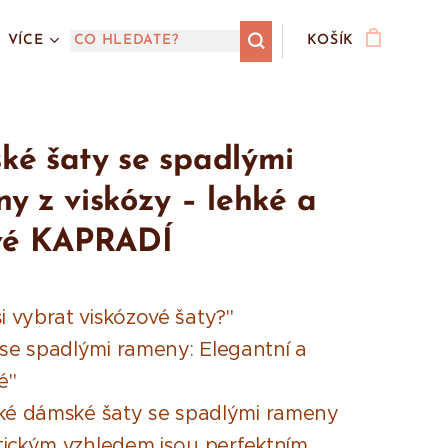
VÍCE
KOŠÍK
é šaty se spadlými
y z viskózy – lehké a
ové KAPRADÍ
i vybrat viskózové šaty?"
 se spadlými rameny: Elegantní a
é"
ké dámské šaty se spadlými rameny
ickým vzhledem jsou perfektním