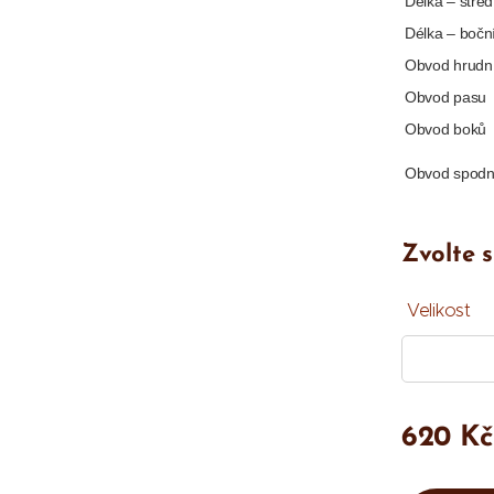
Délka – střed
Délka – bočn
Obvod hrudn
Obvod pasu
Obvod boků
Obvod spodn
Zvolte s
Velikost
620
Kč