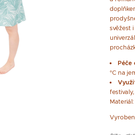
doplňkem
prodyšné
svěžest 
univerzál
procház
Péče 
°C na j
Využit
festival
Materiál
Vyroben