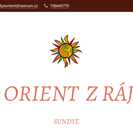
dyeorient@seznam.cz
736645775
ORIENT Z RÁ
SUNDYE