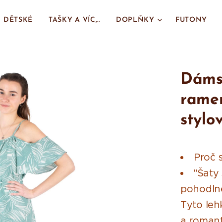
DĚTSKÉ
TAŠKY A VÍC,..
DOPLŇKY
FUTONY
Dámsk
ramen
styl
Proč s
"Šaty
pohodln
Tyto leh
a romant