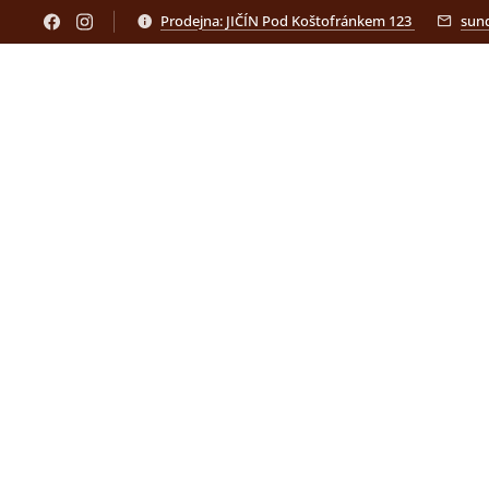
Prodejna: JIČÍN Pod Koštofránkem 123
sun