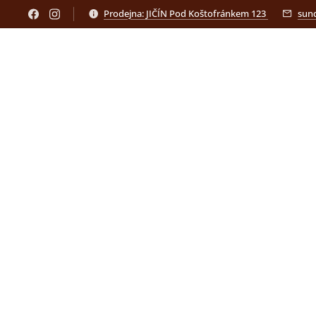
Prodejna: JIČÍN Pod Koštofránkem 123
sun