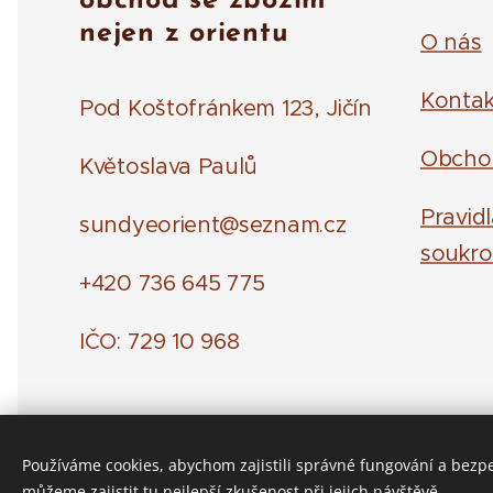
obchod se zbožím
nejen z orientu
O nás
Kontak
Pod Koštofránkem 123, Jičín
Obcho
Květoslava Paulů
Pravid
sundyeorient@seznam.cz
soukro
+420 736 645 775
IČO: 729 10 968
Používáme cookies, abychom zajistili správné fungování a bezp
můžeme zajistit tu nejlepší zkušenost při jejich návštěvě.