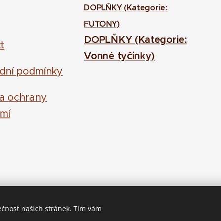
DOPLŇKY (Kategorie:
FUTONY)
DOPLŇKY (Kategorie:
t
Vonné tyčinky)
dní podmínky
la ochrany
mí
ečnost našich stránek. Tím vám
Střeleč 19, Jičín, 50601
Cookies