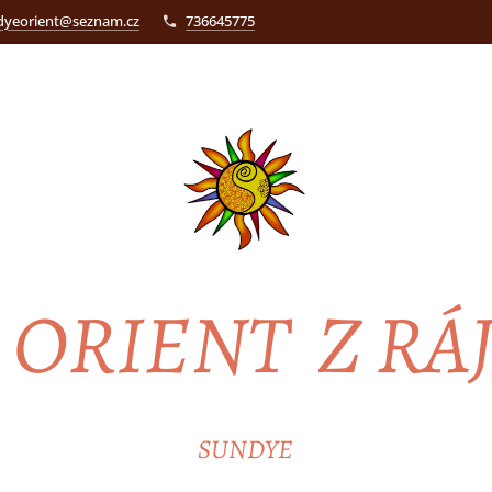
dyeorient@seznam.cz
736645775
ORIENT Z RÁ
SUNDYE