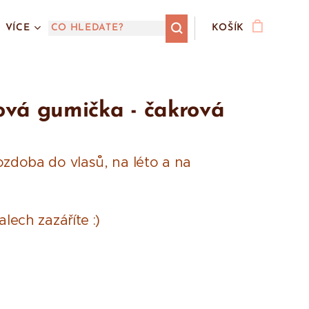
VÍCE
KOŠÍK
vá gumička - čakrová
ozdoba do vlasů, na léto a na
alech zazáříte :)