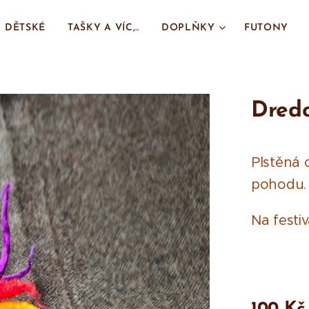
DĚTSKÉ
TAŠKY A VÍC,..
DOPLŇKY
FUTONY
Dredo
Plstěná 
pohodu.
Na festiv