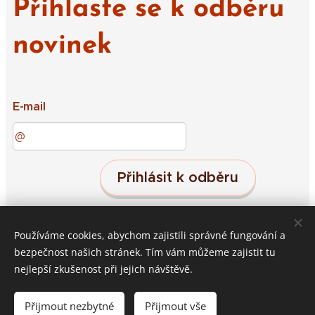
Přihlaste se k odběru
novinek
E-mail
Přihlásit k odběru
Používáme cookies, abychom zajistili správné fungování a
Střeleč 19, Jičín, 50601
Cookies
bezpečnost našich stránek. Tím vám můžeme zajistit tu
nejlepší zkušenost při jejich návštěvě.
Do košíku
Přijmout nezbytné
Přijmout vše