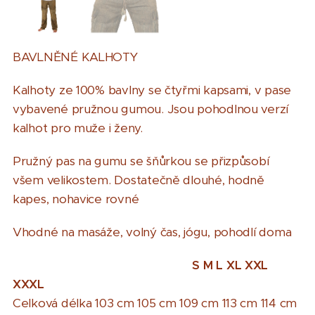
BAVLNĚNÉ KALHOTY
Kalhoty ze 100% bavlny se čtyřmi kapsami, v pase
vybavené pružnou gumou. Jsou pohodlnou verzí
kalhot pro muže i ženy.
Pružný pas na gumu se šňůrkou se přizpůsobí
všem velikostem. Dostatečně dlouhé, hodně
kapes, nohavice rovné
Vhodné na masáže, volný čas, jógu, pohodlí doma
S
M
L
XL
XXL
XXXL
Celková délka 103 cm 105 cm 109 cm 113 cm 114 cm