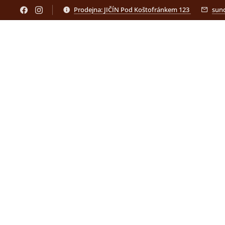
Prodejna: JIČÍN Pod Koštofránkem 123
sun