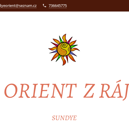
dyeorient@seznam.cz
736645775
ORIENT Z RÁ
SUNDYE