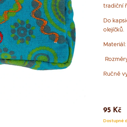
tradiční
Do kapsi
olejíčků.
Materiál:
Rozměry:
Ručně v
95
Kč
Dostupné d