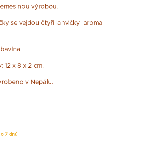
 řemeslnou výrobou.
čky se vejdou čtyři lahvičky aroma
 bavlna.
 12 x 8 x 2 cm.
yrobeno v Nepálu.
o 7 dnů