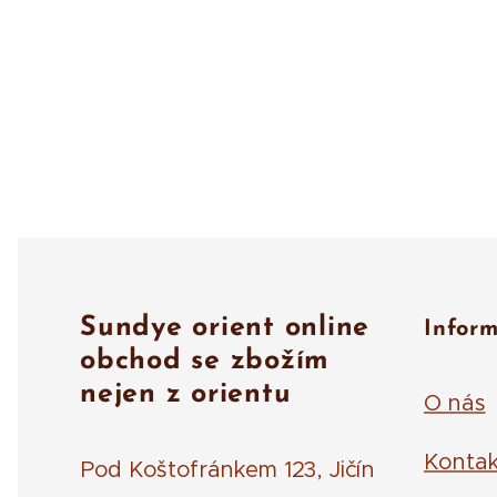
Sundye orient online
Infor
obchod se zbožím
nejen z orientu
O nás
Kontak
Pod Koštofránkem 123, Jičín