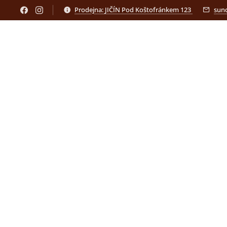
Prodejna: JIČÍN Pod Koštofránkem 123
sun