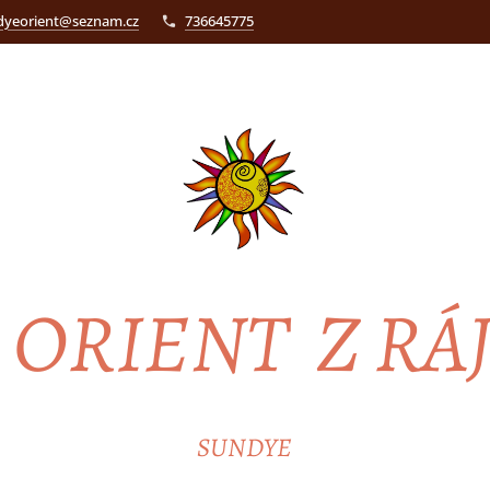
dyeorient@seznam.cz
736645775
ORIENT Z RÁ
SUNDYE