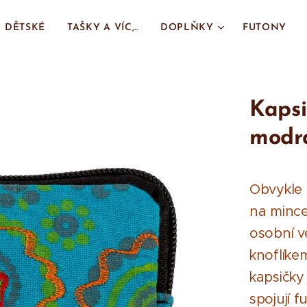
DĚTSKÉ
TAŠKY A VÍC,..
DOPLŇKY
FUTONY
Kapsi
modr
Obvykle m
na mince
osobní v
knoflíke
kapsičky
spojují 