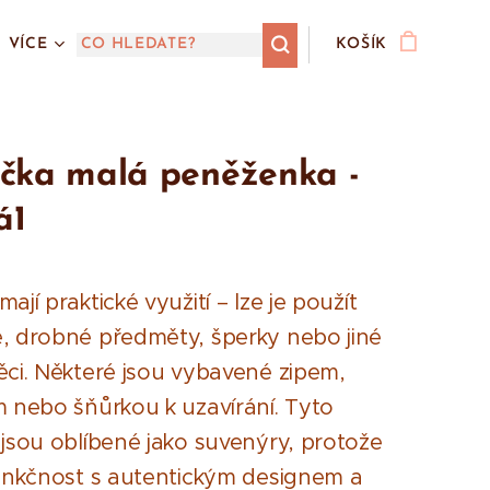
VÍCE
KOŠÍK
čka malá peněženka -
á1
ají praktické využití – lze je použít
, drobné předměty, šperky nebo jiné
ěci. Některé jsou vybavené zipem,
m nebo šňůrkou k uzavírání. Tyto
 jsou oblíbené jako suvenýry, protože
funkčnost s autentickým designem a