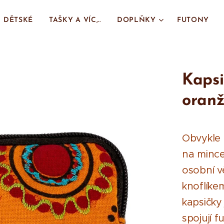
DĚTSKÉ
TAŠKY A VÍC,..
DOPLŇKY
FUTONY
Kapsi
oran
Obvykle m
na mince
osobní v
knoflíke
kapsičky
spojují 