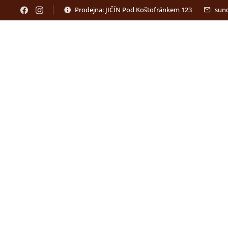
Prodejna: JIČÍN Pod Koštofránkem 123
sun