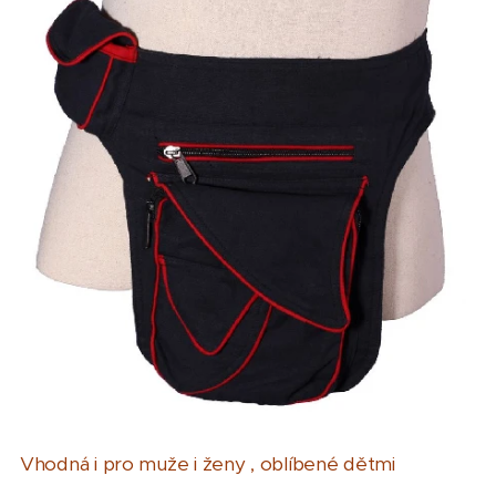
Vhodná i pro muže i ženy , oblíbené dětmi