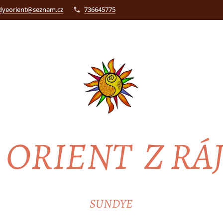
dyeorient@seznam.cz
736645775
ORIENT Z RÁ
SUNDYE