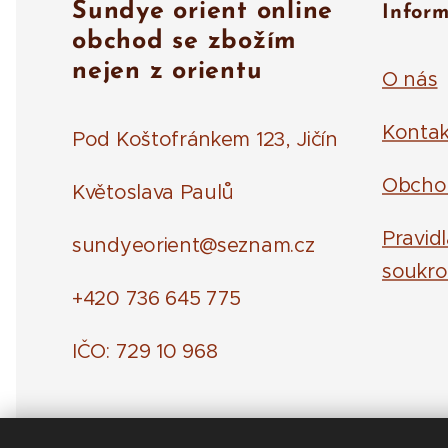
Sundye orient online
Infor
obchod se zbožím
nejen z orientu
O nás
Kontak
Pod Koštofránkem 123, Jičín
Obcho
Květoslava Paulů
Pravid
sundyeorient@seznam.cz
soukro
+420 736 645 775
IČO: 729 10 968