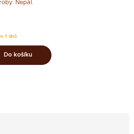
oby: Nepál.
o 7 dnů
Do košíku