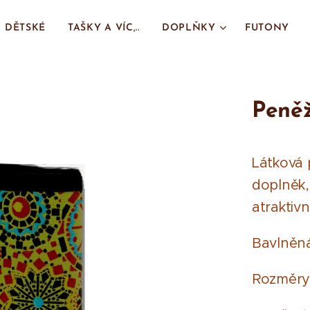
DĚTSKÉ
TAŠKY A VÍC,..
DOPLŇKY
FUTONY
Peněž
Látková 
doplněk,
atraktiv
Bavlněná
Rozměry: