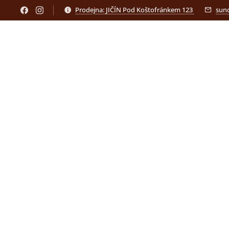
Prodejna: JIČÍN Pod Koštofránkem 123
sun