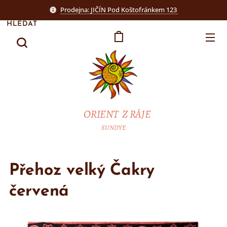
Prodejna: JIČÍN Pod Koštofránkem 123
HLEDAT
ORIENT Z RÁJE
SUNDYE
Přehoz velký Čakry
červená