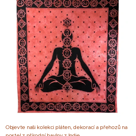
Objevte naši kolekci pláten, dekorací a přehozů na
postel z přírodní bavlny z Indie.