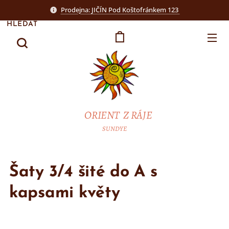
Prodejna: JIČÍN Pod Koštofránkem 123
HLEDAT
ORIENT Z RÁJE
SUNDYE
Šaty 3/4 šité do A s
kapsami květy