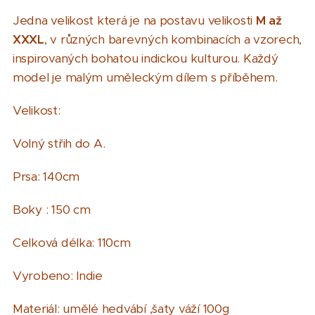
Jedna velikost která je na postavu velikosti
M až
XXXL
, v různých barevných kombinacích a vzorech,
inspirovaných bohatou indickou kulturou. Každý
model je malým uměleckým dílem s příběhem.
Velikost:
Volný střih do A.
Prsa: 140cm
Boky : 150 cm
Celková délka: 110cm
Vyrobeno: Indie
Materiál: umělé hedvábí ,šaty váží 100g