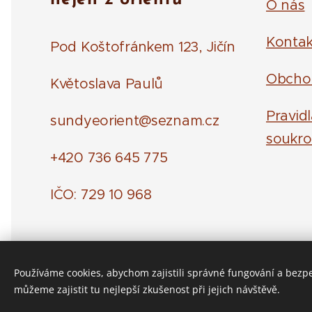
O nás
Kontak
Pod Koštofránkem 123, Jičín
Obcho
Květoslava Paulů
Pravid
sundyeorient@seznam.cz
soukro
+420 736 645 775
IČO: 729 10 968
Používáme cookies, abychom zajistili správné fungování a bezp
můžeme zajistit tu nejlepší zkušenost při jejich návštěvě.