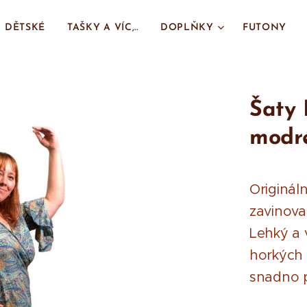
DĚTSKÉ
TAŠKY A VÍC,..
DOPLŇKY
FUTONY
Šaty 
modr
Originál
zavinova
Lehký a 
horkých 
snadno p