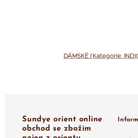
DÁMSKÉ (Kategorie: IND
Sundye orient online
Infor
obchod se zbožím
nejen z orientu