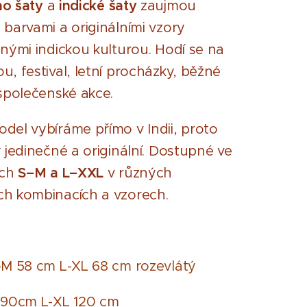
o šaty
a
indické šaty
zaujmou
 barvami a originálními vzory
anými indickou kulturou. Hodí se na
u, festival, letní procházky, běžné
 společenské akce.
del vybíráme přímo v Indii, proto
y jedinečné a originální. Dostupné ve
ech
S–M a L–XXL
v různých
h kombinacích a vzorech.
-M 58 cm L-XL 68 cm rozevlátý
 90cm L-XL 120 cm