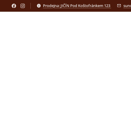
Prodejna: JIČÍN Pod Koštofránkem 123
sun