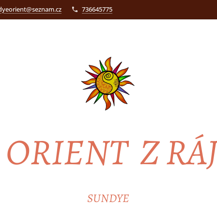
dyeorient@seznam.cz
736645775
ORIENT Z RÁ
SUNDYE