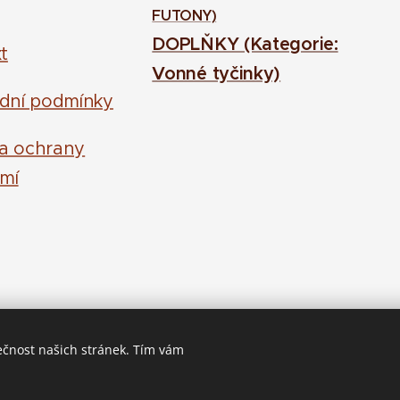
FUTONY)
DOPLŇKY (Kategorie:
t
Vonné tyčinky)
dní podmínky
la ochrany
mí
ečnost našich stránek. Tím vám
Střeleč 19, Jičín, 50601
Cookies