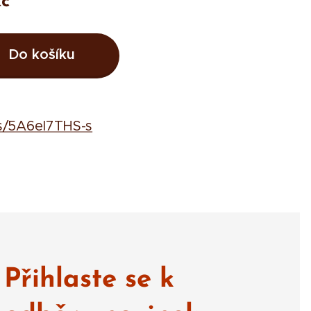
č
Do košíku
s/5A6eI7THS-s
Přihlaste se k