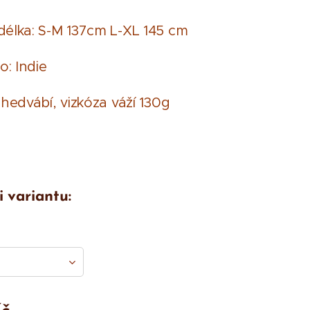
délka: S-M 137cm L-XL 145 cm
o:
Indie
 hedvábí, vizkóza váží 130g
i variantu: