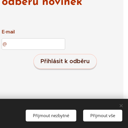
odběru novinek
E-mail
Přihlásit k odběru
Přijmout nezbytné
Přijmout vše