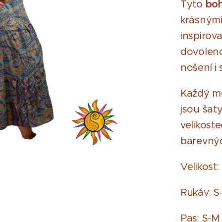
Tyto
boh
krásnými
inspirov
dovoleno
nošení i
Každý mo
jsou šat
velikost
ické šaty
barevnýc
Velikost:
Rukáv: S
Pas: S-M