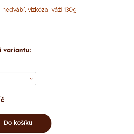
: hedvábí, vizkóza váží 130g
i variantu:
č
Do košíku