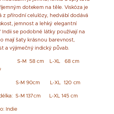
příjemným dotekem na těle. Viskóza je
 z přírodní celulózy, hedvábí dodává
bkost, jemnost a lehký elegantní
 Indii se podobné látky používají na
oto mají šaty krásnou barevnost,
t a výjimečný indický půvab.
: S-M 58 cm L-XL 68 cm
ý
S-M 90cm L-XL 120 cm
 délka: S-M 137cm L-XL 145 cm
o:
Indie