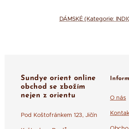
DÁMSKÉ (Kategorie: IND
Sundye orient online
Infor
obchod se zbožím
nejen z orientu
O nás
Kontak
Pod Koštofránkem 123, Jičín
Obcho