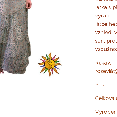
látka s 
vyráběná
látce he
vzhled. V
sárí, pr
vzdušnos
Rukáv
rozevlát
Pas: 
Celková
Vyroben