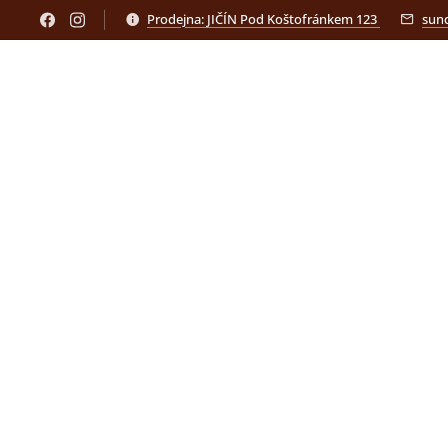
Prodejna: JIČÍN Pod Koštofránkem 123
sun