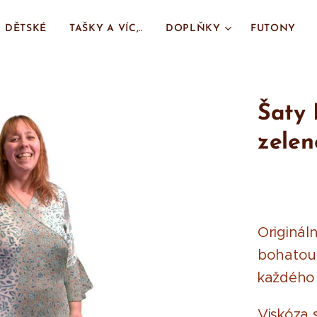
DĚTSKÉ
TAŠKY A VÍC,..
DOPLŇKY
FUTONY
Šaty 
zelen
Origináln
bohatou 
každého 
Viskóza 