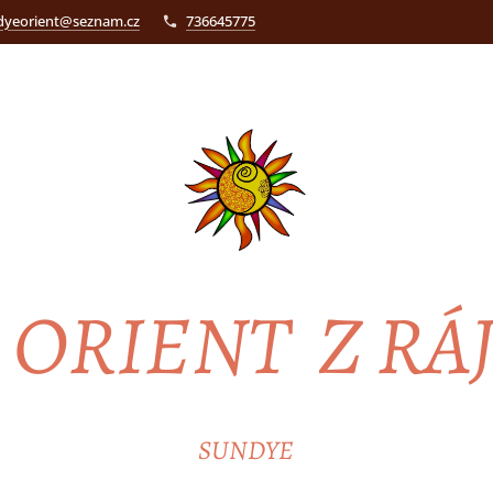
dyeorient@seznam.cz
736645775
ORIENT Z RÁ
SUNDYE