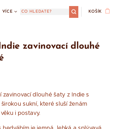
VÍCE
KOŠÍK
Indie zavinovací dlouhé
é
í zavinovací dlouhé šaty z Indie s
širokou sukní, které sluší ženám
věku i postavy.
s hedvábím je jemná, lehká a splývavá