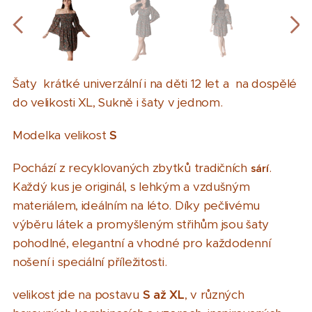
Šaty krátké univerzální i na děti 12 let a na dospělé
do velikosti XL, Sukně i šaty v jednom.
Modelka velikost
S
Pochází z recyklovaných zbytků tradičních
.
sárí
Každý kus je originál, s lehkým a vzdušným
materiálem, ideálním na léto. Díky pečlivému
výběru látek a promyšleným střihům jsou šaty
pohodlné, elegantní a vhodné pro každodenní
nošení i speciální příležitosti.
velikost jde na postavu
S
až XL
, v různých