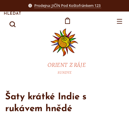
Prodejna: JIČÍN Pod Koštofránkem 123
HLEDAT
ORIENT Z RÁJE
SUNDYE
Šaty krátké Indie s
rukávem hnědé