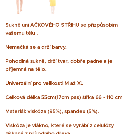
Sukně uni AČKOVÉHO STŘIHU se přizpůsobím
vašemu tělu .
Nemačká se a drží barvy.
Pohodlná sukně, drží tvar, dobře padne a je
příjemná na tělo.
Univerzální pro velikosti M až XL
Celková délka 55cm(17cm pas) šířka 66 - 110 cm
Materiál: viskóza (95%), spandex (5%).
Viskóza je vlákno, které se vyrábí z celulózy
získané z přírodního dřeva