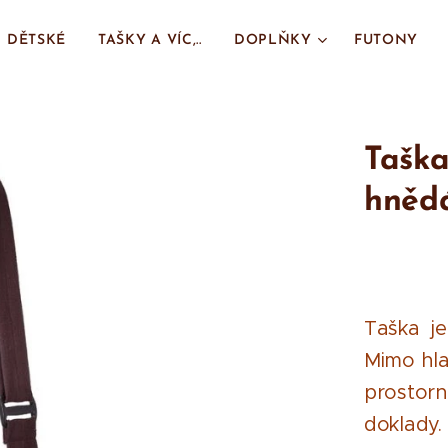
DĚTSKÉ
TAŠKY A VÍC,..
DOPLŇKY
FUTONY
Tašk
hněd
Taška je
Mimo hla
prostorn
doklady.