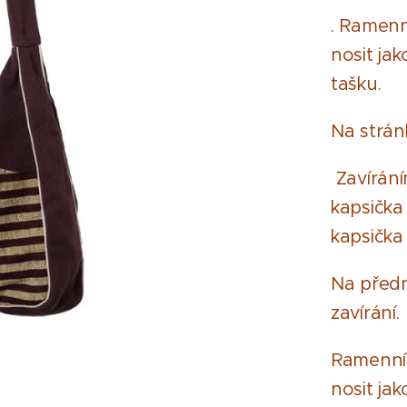
. Ramenn
nosit ja
tašku.
Na strá
Zavíráním
kapsička 
kapsička 
Na předn
zavírání.
Ramenní 
nosit jak