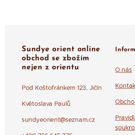
Sundye orient online
Infor
obchod se zbožím
nejen z orientu
O nás
Kontak
Pod Koštofránkem 123, Jičín
Obcho
Květoslava Paulů
Pravid
sundyeorient@seznam.cz
soukro