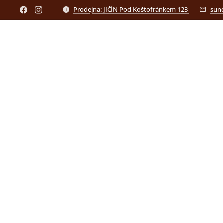
Prodejna: JIČÍN Pod Koštofránkem 123
sun