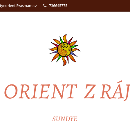
dyeorient@seznam.cz
736645775
ORIENT Z RÁ
SUNDYE