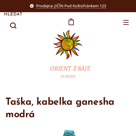
Prodejna: JIČÍN Pod Koštofránkem 123
HLEDAT
ORIENT Z RÁJE
SUNDYE
Taška, kabelka ganesha
modrá