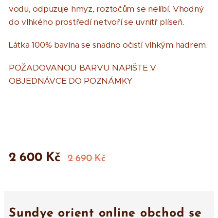
vodu, odpuzuje hmyz, roztočům se nelíbí. Vhodný
do vlhkého prostředí netvoří se uvnitř plíseň.
Látka 100% bavlna se snadno očistí vlhkým hadrem.
POŽADOVANOU BARVU NAPIŠTE V
OBJEDNÁVCE DO POZNÁMKY
2 600
Kč
2 690
Kč
Sundye orient online obchod se