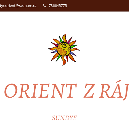
dyeorient@seznam.cz
736645775
ORIENT Z RÁ
SUNDYE