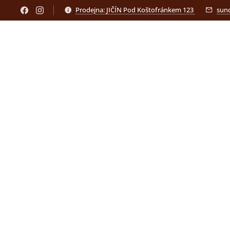
Prodejna: JIČÍN Pod Koštofránkem 123
sun