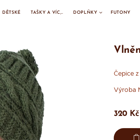
DĚTSKÉ
TAŠKY A VÍC,..
DOPLŇKY
FUTONY
Vlněn
Čepice z
Výroba 
320
Kč