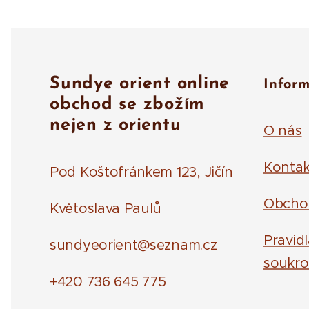
Sundye orient online
Infor
obchod se zbožím
nejen z orientu
O nás
Kontak
Pod Koštofránkem 123, Jičín
Obcho
Květoslava Paulů
Pravid
sundyeorient@seznam.cz
soukro
+420 736 645 775