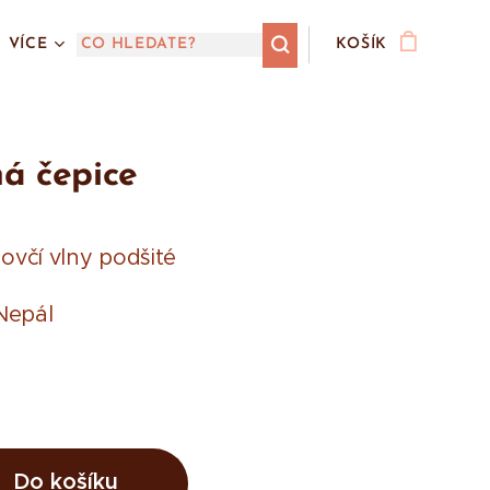
VÍCE
KOŠÍK
á čepice
 ovčí vlny podšité
Nepál
Do košíku