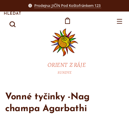
Prodejna: JIČÍN Pod Koštofránkem 123
HLEDAT
ORIENT Z RÁJE
SUNDYE
Vonné tyčinky -Nag
champa Agarbathi