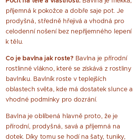
Pocit na těle a vlastnosti:
Bavlna je měkká,
příjemná k pokožce a dobře saje pot. Je
prodyšná, středně hřejivá a vhodná pro
celodenní nošení bez nepříjemného lepení
k tělu.
Co je bavlna jak roste?
Bavlna je přírodní
rostlinné vlákno, které se získává z rostliny
bavlníku. Bavlník roste v teplejších
oblastech světa, kde má dostatek slunce a
vhodné podmínky pro dozrání.
Bavlna je oblíbená hlavně proto, že je
přírodní, prodyšná, savá a příjemná na
dotek. Díky tomu se hodí na šaty, tuniky,