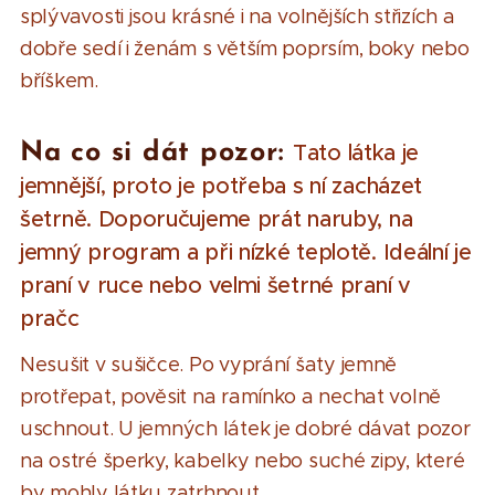
splývavosti jsou krásné i na volnějších střizích a
dobře sedí i ženám s větším poprsím, boky nebo
bříškem.
Na co si dát pozor:
Tato látka je
jemnější, proto je potřeba s ní zacházet
šetrně. Doporučujeme prát naruby, na
jemný program a při nízké teplotě. Ideální je
praní v ruce nebo velmi šetrné praní v
pračc
Nesušit v sušičce. Po vyprání šaty jemně
protřepat, pověsit na ramínko a nechat volně
uschnout. U jemných látek je dobré dávat pozor
na ostré šperky, kabelky nebo suché zipy, které
by mohly látku zatrhnout.