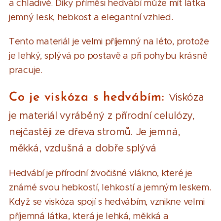
a chladivě. Díky příměsi hedvábí může mít látka
jemný lesk, hebkost a elegantní vzhled.
Tento materiál je velmi příjemný na léto, protože
je lehký, splývá po postavě a při pohybu krásně
pracuje.
Co je viskóza s hedvábím:
Viskóza
je materiál vyráběný z přírodní celulózy,
nejčastěji ze dřeva stromů. Je jemná,
měkká, vzdušná a dobře splývá
Hedvábí je přírodní živočišné vlákno, které je
známé svou hebkostí, lehkostí a jemným leskem.
Když se viskóza spojí s hedvábím, vznikne velmi
příjemná látka, která je lehká, měkká a