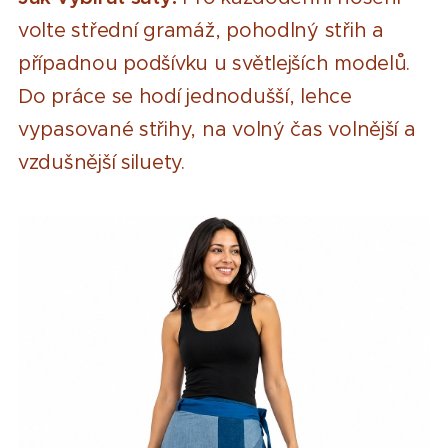
volte střední gramáž, pohodlný střih a
případnou podšívku u světlejších modelů.
Do práce se hodí jednodušší, lehce
vypasované střihy, na volný čas volnější a
vzdušnější siluety.