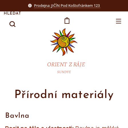
Prodejna: JIČÍN Pod Koštofránkem 123
HLEDAT
ORIENT Z RÁJE
SUNDYE
Přírodní materiály
Bavlna