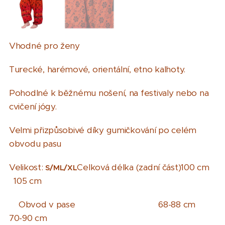
Vhodné pro ženy
Turecké, harémové, orientální, etno kalhoty.
Pohodlné k běžnému nošení, na festivaly nebo na
cvičení jógy.
Velmi přizpůsobivé díky gumičkování po celém
obvodu pasu
Velikost:
Celková délka (zadní část)100 cm
S/M
L/XL
105 cm
Obvod v pase 68-88 cm
70-90 cm