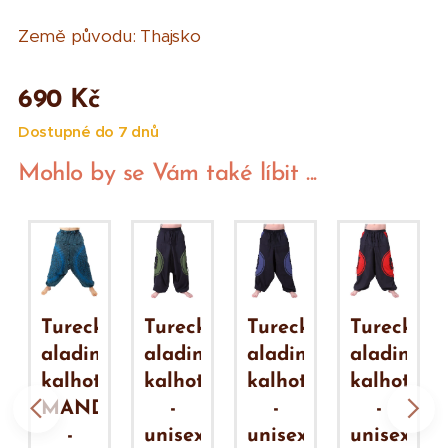
Země původu: Thajsko
690
Kč
Dostupné do 7 dnů
Mohlo by se Vám také líbit ...
é,
Turecké,
Turecké,
Turecké,
Turecké,
ky
aladinky
aladinky
aladinky
aladinky
y
kalhoty
kalhoty
kalhoty
kalhoty
ALA
MANDALA
-
-
-
-
unisex
unisex
unisex