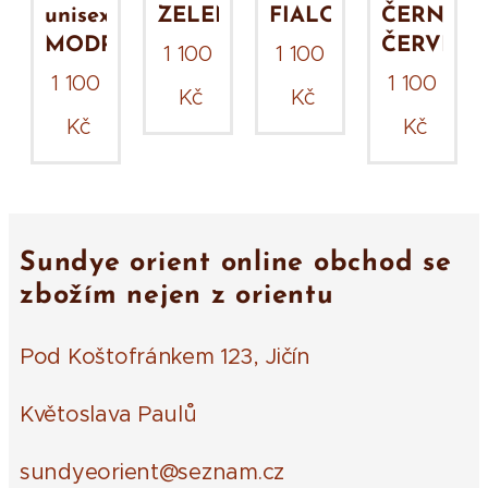
unisex
ZELENÉ
FIALOVÉ
ČERNO
ŽOVÉ
MODRÉ
ČERVENÉ
1 100
1 100
1 100
1 100
Kč
Kč
Kč
Kč
Sundye orient online obchod se
zbožím nejen z orientu
Pod Koštofránkem 123, Jičín
Květoslava Paulů
sundyeorient@seznam.cz