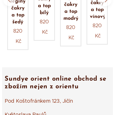
legíny
čakry
čakry
a top
čakry
a top
a top
bílý
a top
vínový
modrý
820
šedý
820
820
ým
820
Kč
Kč
Kč
Kč
Sundye orient online obchod se
zbožím nejen z orientu
Pod Koštofránkem 123, Jičín
Květoslava Paulů