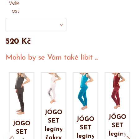
Velik
ost
520
Kč
Mohlo by se Vám také líbit ...
JÓGOVÝ
VÝ
JÓGOVÝ
JÓGOVÝ
SET
JÓGOVÝ
SET
SET
legíny
SET
legíny
legíny
čakry