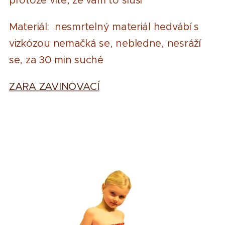
protože víte, že vám to sluší
Materiál: nesmrtelný materiál hedvábí s
vizkózou nemačká se, nebledne, nesráží
se, za 30 min suché
ZARA ZAVINOVACÍ