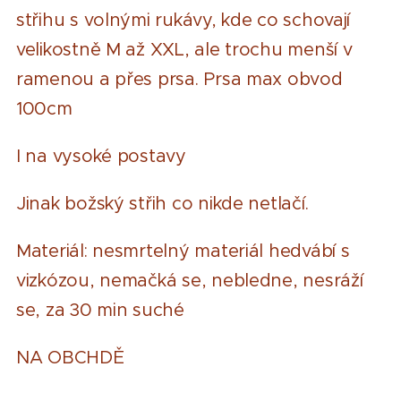
střihu s volnými rukávy, kde co schovají
velikostně M až XXL, ale trochu menší v
ramenou a přes prsa. Prsa max obvod
100cm
I na vysoké postavy
Jinak božský střih co nikde netlačí.
Materiál: nesmrtelný materiál hedvábí s
vizkózou, nemačká se, nebledne, nesráží
se, za 30 min suché
NA OBCHDĚ