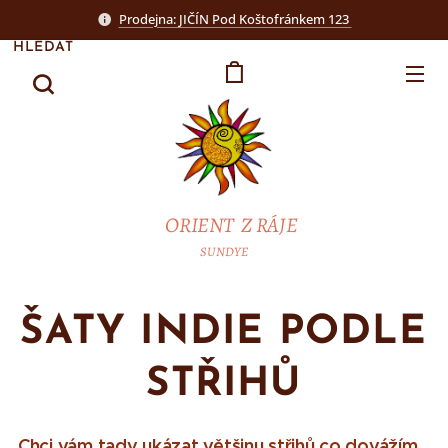
Prodejna: JIČÍN Pod Koštofránkem 123
HLEDAT
ORIENT Z RÁJE
SUNDYE
ŠATY INDIE PODLE
STŘIHŮ
Chci vám tady ukázat většinu střihů co dovážím