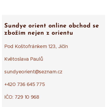
Sundye orient online obchod se
zbožím nejen z orientu
Pod Koštofránkem 123, Jičín
Květoslava Paulů
sundyeorient@seznam.cz
+420 736 645 775
IČO: 729 10 968