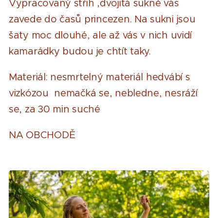
Vypracovaný střih ,dvojitá sukně vás
zavede do časů princezen. Na sukni jsou
šaty moc dlouhé, ale až vás v nich uvidí
kamarádky budou je chtít taky.
Materiál: nesmrtelný materiál hedvábí s
vizkózou nemačká se, nebledne, nesráží
se, za 30 min suché
NA OBCHODĚ