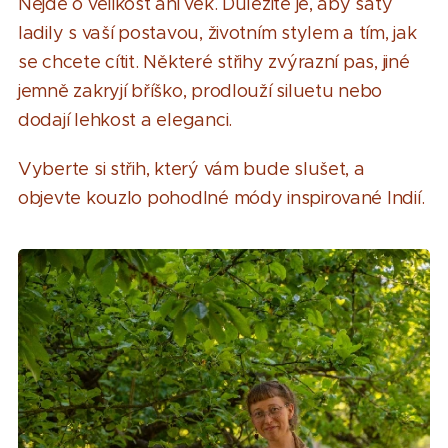
Nejde o velikost ani věk. Důležité je, aby šaty
ladily s vaší postavou, životním stylem a tím, jak
se chcete cítit. Některé střihy zvýrazní pas, jiné
jemně zakryjí bříško, prodlouží siluetu nebo
dodají lehkost a eleganci.
Vyberte si střih, který vám bude slušet, a
objevte kouzlo pohodlné módy inspirované Indií.