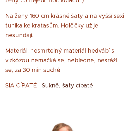
ženy co nejedí moc koláčů :)
Na ženy 160 cm krásné šaty a na vyšší sexi
tunika ke kraťasům. Holčičky už je
nesundají.
Materiál: nesmrtelný materiál hedvábí s
vizkózou nemačká se, nebledne, nesráží
se, za 30 min suché
SIA CÍPATÉ
Sukně, šaty cípaté