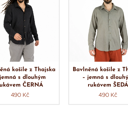
ěná košile z Thajska
Bavlněná košile z T
 jemná s dlouhým
– jemná s dlouh
rukávem ČERNÁ
rukávem ŠED
490
Kč
490
Kč