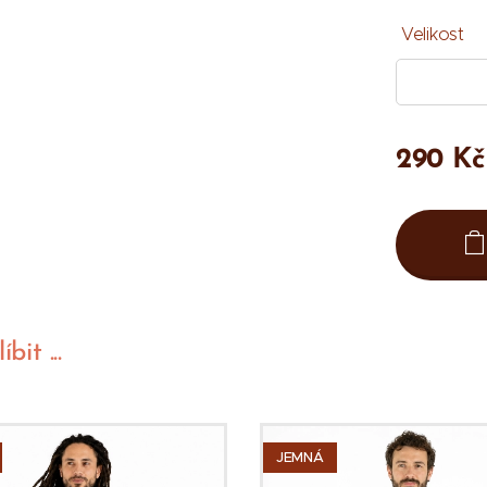
Velikost
290
Kč
bit ...
JEMNÁ