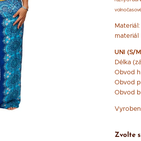
volnočasové a
Materiál
materiál
UNI (S/M
Délka (z
Obvod hr
Obvod pa
Obvod bo
Vyrobe
Zvolte s