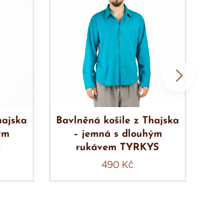
hajska
Bavlněná košile z Thajska
Ba
ým
– jemná s dlouhým
Á
rukávem TYRKYS
490
Kč