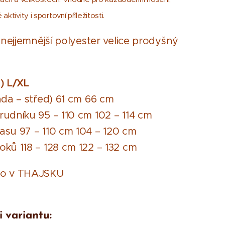
ktivity i sportovní příležitosti.
: nejjemnější polyester velice prodyšný
)
L/XL
áda – střed) 61 cm 66 cm
udníku 95 – 110 cm 102 – 114 cm
su 97 – 110 cm 104 – 120 cm
ků 118 – 128 cm 122 – 132 cm
no v THAJSKU
i variantu: