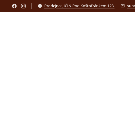
Prodejna: JIČÍN Pod Koštofránkem 123
sun