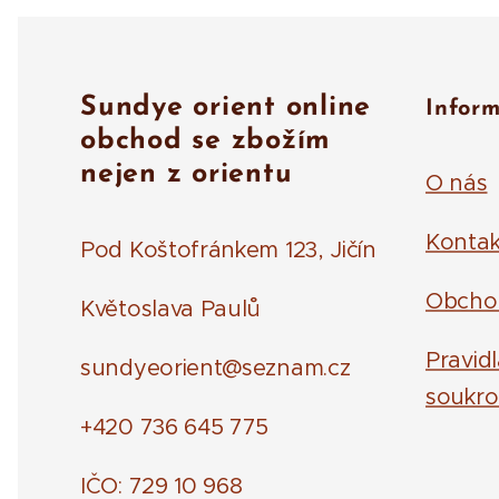
Sundye orient online
Infor
obchod se zbožím
nejen z orientu
O nás
Kontak
Pod Koštofránkem 123, Jičín
Obcho
Květoslava Paulů
Pravid
sundyeorient@seznam.cz
soukro
+420 736 645 775
IČO: 729 10 968