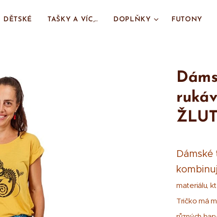
DĚTSKÉ
TAŠKY A VÍC,..
DOPLŇKY
FUTONY
Dámsk
ruká
ŽLU
Dámské t
kombinuj
materiálu, k
Tričko má mo
různých bar