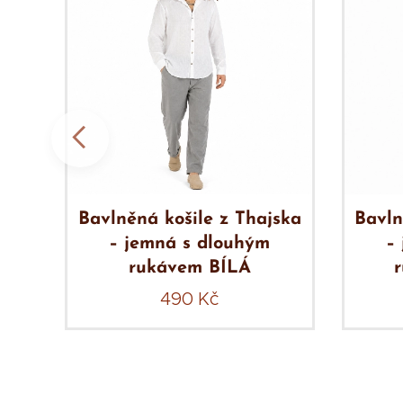
ska
Bavlněná košile z Thajska
Bavln
– jemná s dlouhým
–
rukávem BÍLÁ
490
Kč