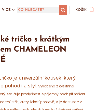
VÍCE
KOŠÍK
é tričko s krátkým
vem CHAMELEON
TÉ
ričko je univerzální kousek, který
e pohodlí a styl.
Vyrobeno z kvalitního
terý zaručuje prodyšnost a příjemný pocit při nošení.
derní střih, který lichotí postavě, a je dostupné v
vách a velikostech. Vhodné pro každodenní nošení,