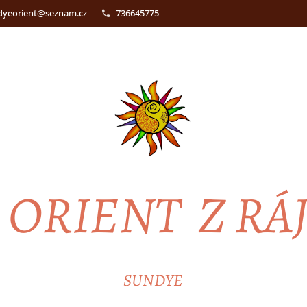
dyeorient@seznam.cz
736645775
ORIENT Z RÁ
SUNDYE