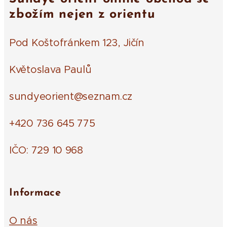
zbožím nejen z orientu
Pod Koštofránkem 123, Jičín
Květoslava Paulů
sundyeorient@seznam.cz
+420 736 645 775
IČO: 729 10 968
Informace
O nás