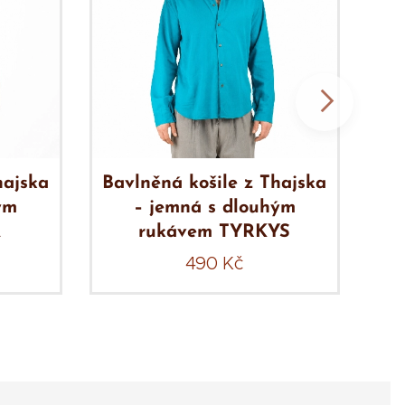
hajska
Bavlněná košile z Thajska
Ba
ým
– jemná s dlouhým
Á
rukávem TYRKYS
490
Kč