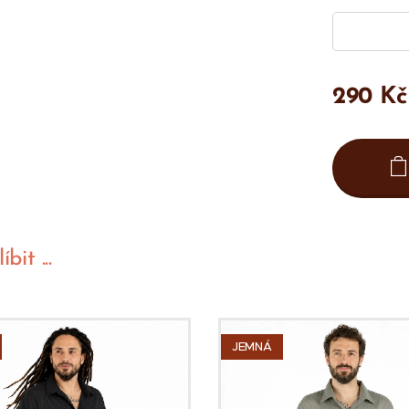
290
Kč
bit ...
JEMNÁ