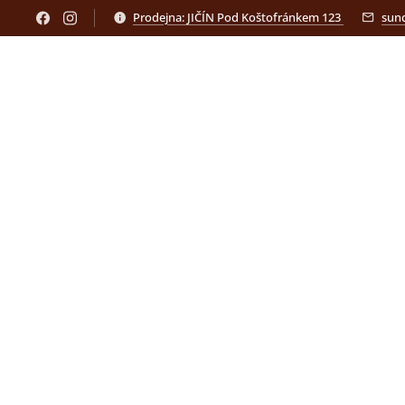
Prodejna: JIČÍN Pod Koštofránkem 123
sun