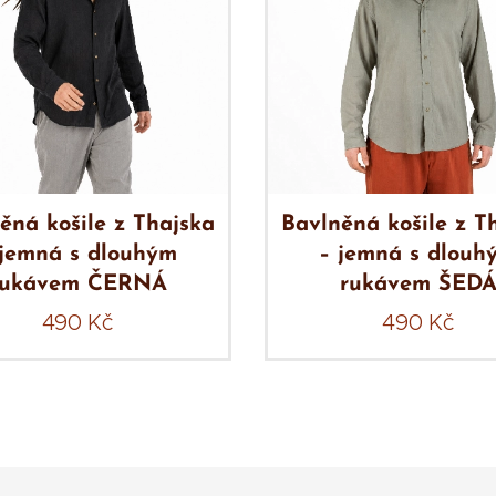
ěná košile z Thajska
Bavlněná košile z T
 jemná s dlouhým
– jemná s dlouh
rukávem ČERNÁ
rukávem ŠED
490
Kč
490
Kč