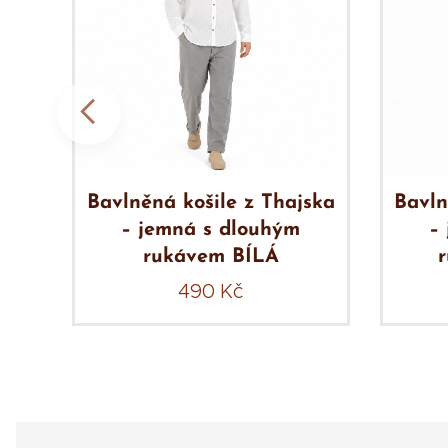
ska
Bavlněná košile z Thajska
Bavln
– jemná s dlouhým
–
rukávem BÍLÁ
490
Kč