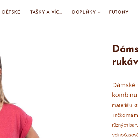
DĚTSKÉ
TAŠKY A VÍC,..
DOPLŇKY
FUTONY
Dámsk
ruká
Dámské t
kombinuj
materiálu, k
Tričko má mo
různých bar
volnočasové a