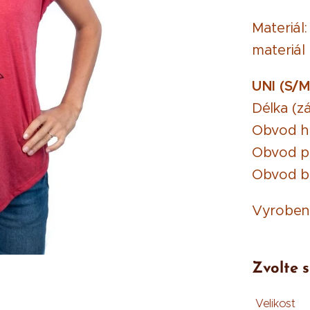
Materiál
materiál
UNI (S/M
Délka (z
Obvod hr
Obvod pa
Obvod bo
Vyrobe
Zvolte s
Velikost