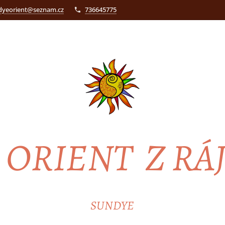
dyeorient@seznam.cz
736645775
ORIENT Z RÁ
SUNDYE