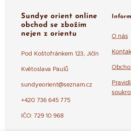
Sundye orient online
Infor
obchod se zbožím
nejen z orientu
O nás
Kontak
Pod Koštofránkem 123, Jičín
Obcho
Květoslava Paulů
Pravid
sundyeorient@seznam.cz
soukro
+420 736 645 775
IČO: 729 10 968