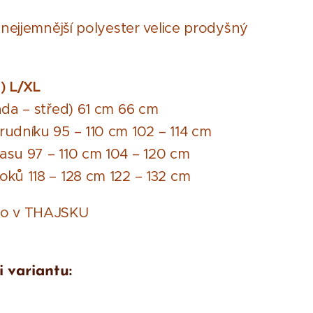
: nejjemnější polyester velice prodyšný
)
L/XL
áda – střed) 61 cm 66 cm
udníku 95 – 110 cm 102 – 114 cm
su 97 – 110 cm 104 – 120 cm
ků 118 – 128 cm 122 – 132 cm
no v THAJSKU
i variantu: