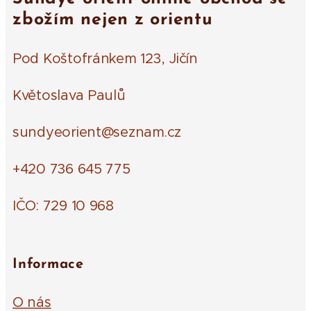
zbožím nejen z orientu
Pod Koštofránkem 123, Jičín
Květoslava Paulů
sundyeorient@seznam.cz
+420 736 645 775
IČO: 729 10 968
Informace
O nás