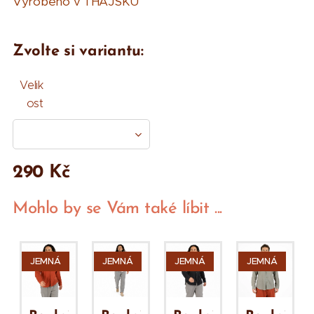
Vyrobeno v THAJSKU
Zvolte si variantu:
Velik
ost
290
Kč
Mohlo by se Vám také líbit ...
EMNÁ
JEMNÁ
JEMNÁ
JEMNÁ
JEMNÁ