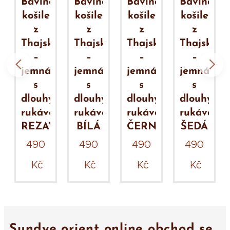
avlněná
Bavlněná
Bavlněná
Bavlněná
Bavl
ošile
košile
košile
košile
košil
z
z
z
z
z
hajska
Thajska
Thajska
Thajska
Thaj
–
–
–
–
–
emná
jemná
jemná
jemná
jemn
s
s
s
s
s
louhým
dlouhým
dlouhým
dlouhým
dlou
ukávem
rukávem
rukávem
rukávem
ruká
EZAVÁ
BÍLÁ
ČERNÁ
ŠEDÁ
TYR
490
490
490
490
490
Kč
Kč
Kč
Kč
Kč
Sundye orient online obchod se