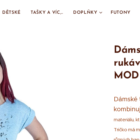
DĚTSKÉ
TAŠKY A VÍC,..
DOPLŇKY
FUTONY
Dámsk
ruká
MOD
Dámské t
kombinuj
materiálu, k
Tričko má mo
různých bar