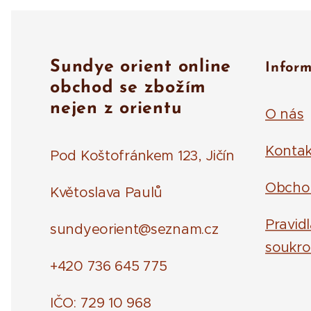
Sundye orient online
Infor
obchod se zbožím
nejen z orientu
O nás
Kontak
Pod Koštofránkem 123, Jičín
Obcho
Květoslava Paulů
Pravid
sundyeorient@seznam.cz
soukro
+420 736 645 775
IČO: 729 10 968