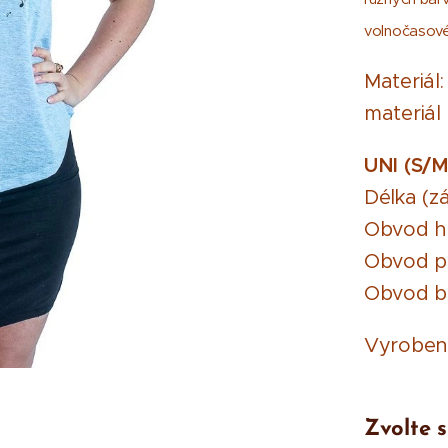
volnočasové a
Materiál
materiál
UNI (S/M
Délka (z
Obvod hr
Obvod pa
Obvod bo
Vyrobe
Zvolte s