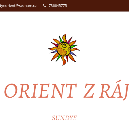
dyeorient@seznam.cz
736645775
ORIENT Z RÁ
SUNDYE