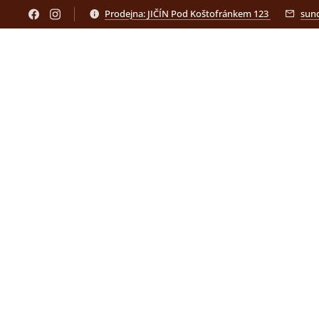
Prodejna: JIČÍN Pod Koštofránkem 123
sun