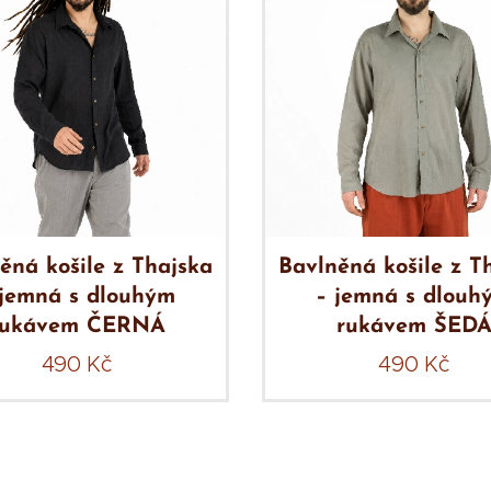
ěná košile z Thajska
Bavlněná košile z T
 jemná s dlouhým
– jemná s dlouh
rukávem ČERNÁ
rukávem ŠED
490
Kč
490
Kč