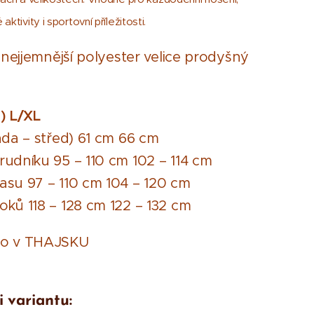
ktivity i sportovní příležitosti.
: nejjemnější polyester velice prodyšný
)
L/XL
áda – střed) 61 cm 66 cm
udníku 95 – 110 cm 102 – 114 cm
su 97 – 110 cm 104 – 120 cm
ků 118 – 128 cm 122 – 132 cm
no v THAJSKU
i variantu: