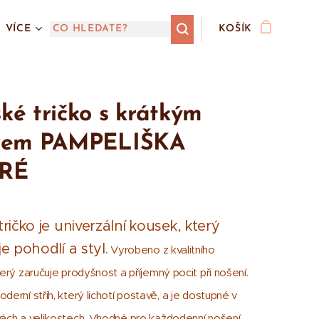
VÍCE
KOŠÍK
é tričko s krátkým
vem PAMPELIŠKA
RÉ
ričko je univerzální kousek, který
e pohodlí a styl.
Vyrobeno z kvalitního
terý zaručuje prodyšnost a příjemný pocit při nošení.
derní střih, který lichotí postavě, a je dostupné v
vách a velikostech. Vhodné pro každodenní nošení,