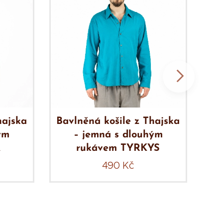
hajska
Bavlněná košile z Thajska
Ba
ým
– jemná s dlouhým
Á
rukávem TYRKYS
490
Kč