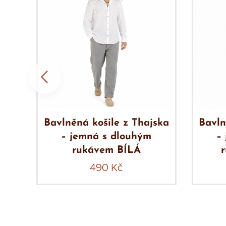
ska
Bavlněná košile z Thajska
Bavln
– jemná s dlouhým
–
rukávem BÍLÁ
490
Kč