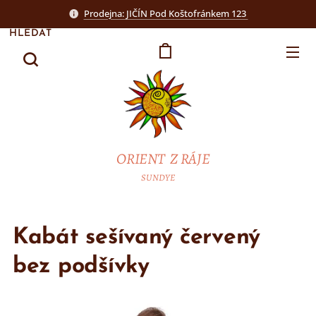
Prodejna: JIČÍN Pod Koštofránkem 123
HLEDAT
ORIENT Z RÁJE
SUNDYE
Kabát sešívaný červený
bez podšívky