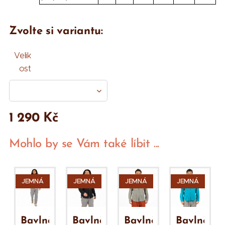
Zvolte si variantu:
Velik
ost
1 290
Kč
Mohlo by se Vám také líbit ...
JEMNÁ
JEMNÁ
JEMNÁ
JEMNÁ
ěná
Bavlněná
Bavlněná
Bavlněná
Bavlněná