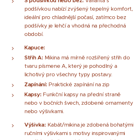
S podšívkou nebo bez:
Varianta s
podšívkou nabízí zvýšený tepelný komfort,
ideální pro chladnější počasí, zatímco bez
podšívky je lehčí a vhodná na přechodná
období.
Kapuce:
Střih A:
Mikina má mírně rozšířený střih do
tvaru písmene A, který je pohodlný a
lichotivý pro všechny typy postavy.
Zapínání:
Praktické zapínání na zip
Kapsy:
Funkční kapsy na přední straně
nebo v bočních švech, zdobené ornamenty
nebo výšivkami.
Výšivka:
Kabát/mikina je zdobená bohatými
ručními výšivkami s motivy inspirovanými