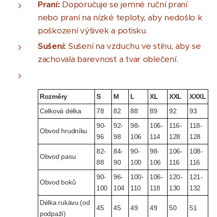
Praní:
Doporučuje se jemné ruční praní
nebo praní na nízké teploty, aby nedošlo k
poškození výšivek a potisku.
Sušení:
Sušení na vzduchu ve stínu, aby se
zachovala barevnost a tvar oblečení.
Rozměry
S
M
L
XL
XXL
XXXL
Celková délka
78
82
88
89
92
93
90-
92-
98-
106-
116-
118-
Obvod hrudníku
96
98
106
114
128
128
82-
84-
90-
98-
106-
108-
Obvod pasu
88
90
100
106
116
116
90-
96-
100-
106-
120-
121-
Obvod boků
100
104
110
118
130
132
Délka rukávu (od
45
45
49
49
50
51
podpaží)