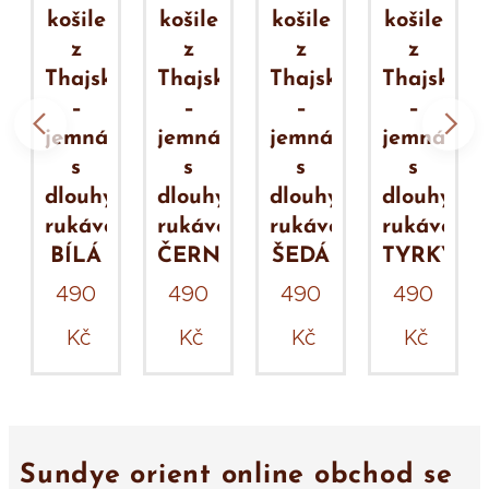
košile
košile
košile
košile
z
z
z
z
ka
Thajska
Thajska
Thajska
Thajska
–
–
–
–
jemná
jemná
jemná
jemná
s
s
s
s
ým
dlouhým
dlouhým
dlouhým
dlouhým
em
rukávem
rukávem
rukávem
rukávem
VÁ
BÍLÁ
ČERNÁ
ŠEDÁ
TYRKYS
490
490
490
490
Kč
Kč
Kč
Kč
Sundye orient online obchod se