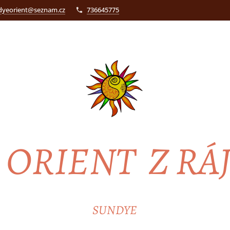
dyeorient@seznam.cz
736645775
ORIENT Z RÁ
SUNDYE