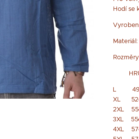
Hodí se k
Vyroben
Materiál:
Rozměry v
HRUDN
L 49
XL 52
2XL 5
3XL 5
4XL 5