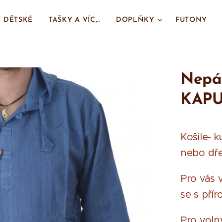
DĚTSKÉ
TAŠKY A VÍC,..
DOPLŇKY
FUTONY
Nepál
KAPU
Košile- 
nebo dře
Pro vás v
se s přír
Pro volný