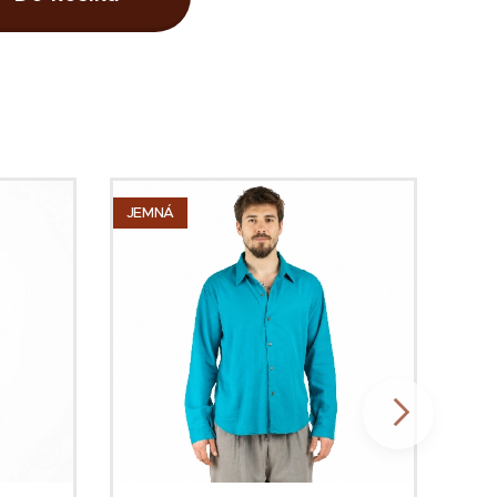
JEMNÁ
JEM