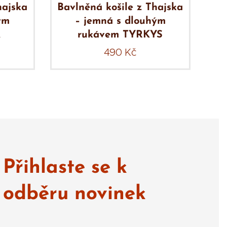
hajska
Bavlněná košile z Thajska
Ba
ým
– jemná s dlouhým
Á
rukávem TYRKYS
490
Kč
Přihlaste se k
odběru novinek