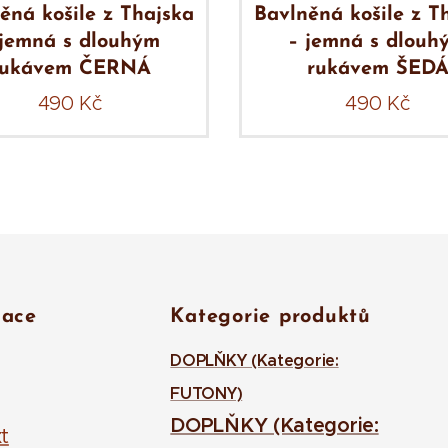
ěná košile z Thajska
Bavlněná košile z T
 jemná s dlouhým
– jemná s dlouh
rukávem ČERNÁ
rukávem ŠED
490
Kč
490
Kč
mace
Kategorie produktů
DOPLŇKY (Kategorie:
FUTONY)
DOPLŇKY (Kategorie:
t