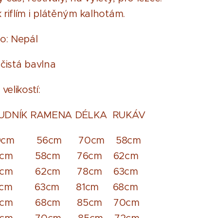
 riflím i plátěným kalhotám.
o: Nepál
 čistá bavlna
elikostí:
ÍK RAMENA DÉLKA RUKÁV
cm 56cm 70cm 58cm
cm 58cm 76cm 62cm
5cm 62cm 78cm 63cm
5cm 63cm 81cm 68cm
7cm 68cm 85cm 70cm