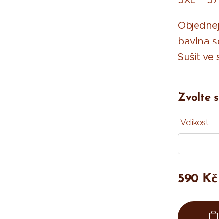
5XL 5
Objednejt
bavlna se
Sušit ve 
Zvolte s
Velikost
590
Kč