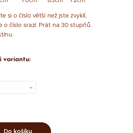
7cm 70cm 85cm 72cm
e si o číslo větší než jste zvyklí,
 o číslo srazí. Prát na 30 stupňů.
stínu.
i variantu:
Do košíku