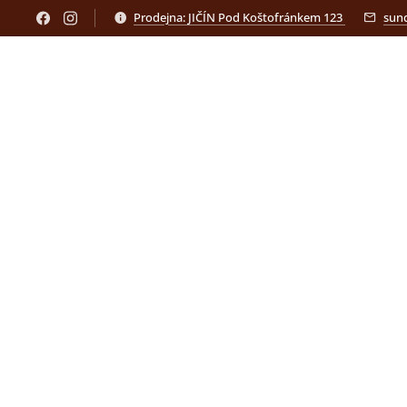
Prodejna: JIČÍN Pod Koštofránkem 123
sun