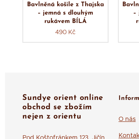
ska
Bavlněná košile z Thajska
Bavln
– jemná s dlouhým
–
rukávem BÍLÁ
490
Kč
Sundye orient online
Infor
obchod se zbožím
nejen z orientu
O nás
Kontak
Pod Koštofránkem 123, Jičín