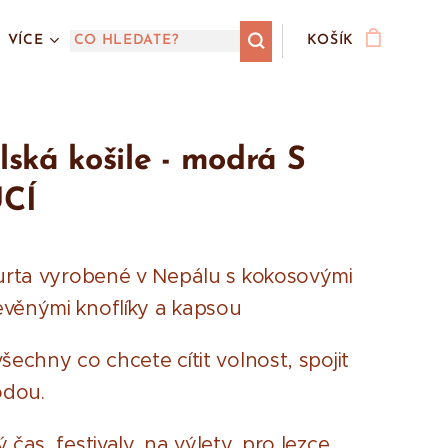
VÍCE
KOŠÍK
ská košile - modrá S
CÍ
kurta vyrobené v Nepálu s kokosovými
věnými knoflíky a kapsou
šechny co chcete cítit volnost, spojit
odou.
 čas, festivaly, na výlety, pro lezce.