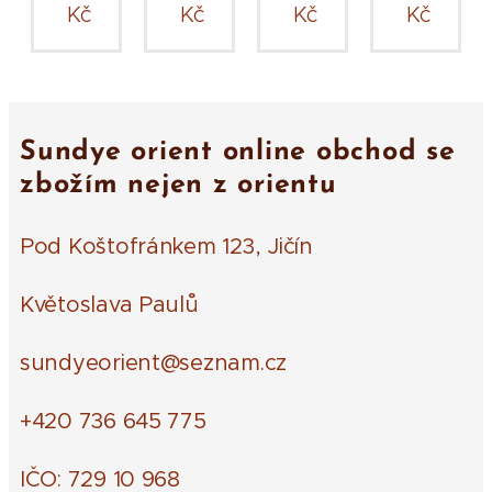
Kč
Kč
Kč
Kč
Sundye orient online obchod se
zbožím nejen z orientu
Pod Koštofránkem 123, Jičín
Květoslava Paulů
sundyeorient@seznam.cz
+420 736 645 775
IČO: 729 10 968