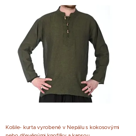
Košile- kurta vyrobené v Nepálu s kokosovými
nebo dřevěnými knoflíky a kapsou