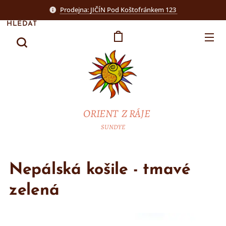
Prodejna: JIČÍN Pod Koštofránkem 123
HLEDAT
ORIENT Z RÁJE
SUNDYE
Nepálská košile - tmavé
zelená