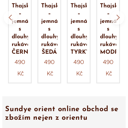
ka
Thajska
Thajska
Thajska
Thajska
–
–
–
–
jemná
jemná
jemná
jemná
s
s
s
s
ým
dlouhým
dlouhým
dlouhým
dlouhým
em
rukávem
rukávem
rukávem
rukávem
ČERNÁ
ŠEDÁ
TYRKYS
MODRÁ
490
490
490
490
Kč
Kč
Kč
Kč
Sundye orient online obchod se
zbožím nejen z orientu