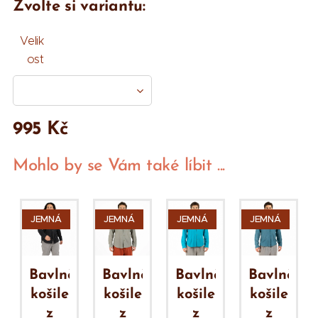
Zvolte si variantu:
Velik
ost
995
Kč
Mohlo by se Vám také líbit ...
JEMNÁ
JEMNÁ
JEMNÁ
JEMNÁ
ěná
Bavlněná
Bavlněná
Bavlněná
Bavlněná
košile
košile
košile
košile
z
z
z
z