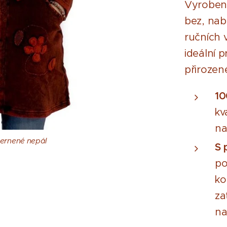
Vyrobený
bez, nabí
ručních 
ideální 
přirozen
10
kv
na
ervený nepál
ernené nepál
S 
po
ko
za
na