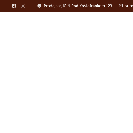
Prodejna: JIČÍN Pod Koštofránkem 123
sun