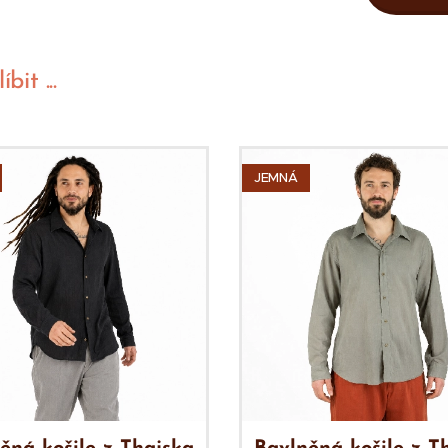
bit ...
JEMNÁ