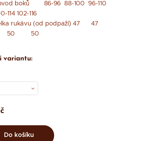
bvod boků 86-96 88-100 96-110
0-114 102-116
élka rukávu (od podpaží) 47 47
50 50
i variantu:
č
Do košíku