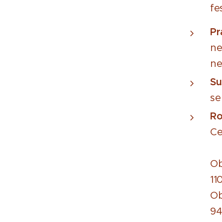
fe
Pr
ne
ne
Su
se
R
C
Ob
11
O
94