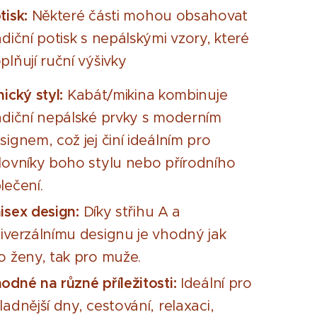
tisk:
Některé části mohou obsahovat
adiční potisk s nepálskými vzory, které
plňují ruční výšivky
nický styl:
Kabát/mikina kombinuje
adiční nepálské prvky s moderním
signem, což jej činí ideálním pro
lovníky boho stylu nebo přírodního
lečení.
isex design:
Díky střihu A a
iverzálnímu designu je vhodný jak
o ženy, tak pro muže.
odné na různé příležitosti:
Ideální pro
ladnější dny, cestování, relaxaci,