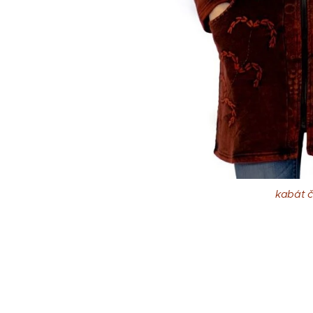
kabát č
kabát č