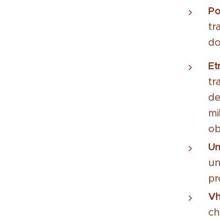
Po
tr
do
Et
tr
de
mi
ob
Un
un
pr
Vh
ch