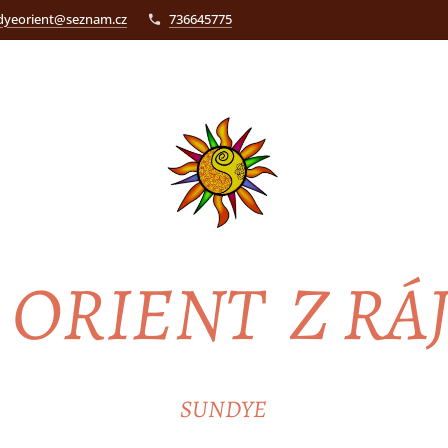
dyeorient@seznam.cz
736645775
ORIENT Z RÁ
SUNDYE