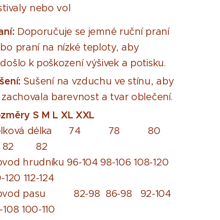
stivaly nebo vol
aní:
Doporučuje se jemné ruční praní
bo praní na nízké teploty, aby
došlo k poškození výšivek a potisku.
šení:
Sušení na vzduchu ve stínu, aby
 zachovala barevnost a tvar oblečení.
ozměry
S
M
L
XL
XXL
elková délka 74 78 80
82 82
vod hrudníku 96-104 98-106 108-120
0-120 112-124
bvod pasu 82-98 86-98 92-104
-108 100-110