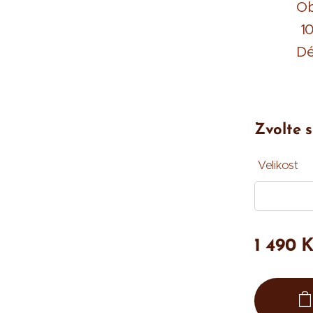
O
10
D
Zvolte s
Velikost
1 490
K