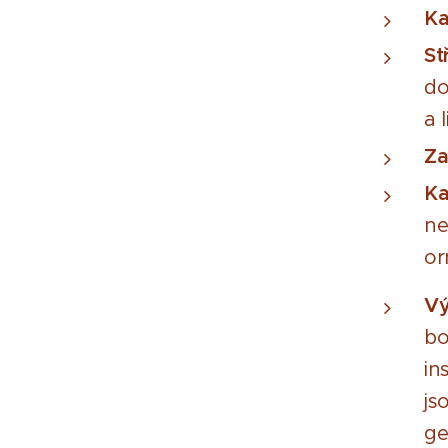
Ka
St
do
a 
Za
Ka
ne
or
Vý
bo
in
js
ge