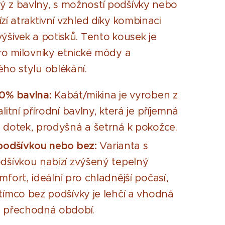
 z bavlny, s možností podšívky nebo
zí atraktivní vzhled díky kombinaci
výšivek a potisků. Tento kousek je
pro milovníky etnické módy a
ého stylu oblékání.
0% bavlna:
Kabát/mikina je vyroben z
alitní přírodní bavlny, která je příjemná
 dotek, prodyšná a šetrná k pokožce.
podšívkou nebo bez:
Varianta s
dšívkou nabízí zvýšený tepelný
mfort, ideální pro chladnější počasí,
tímco bez podšívky je lehčí a vhodná
 přechodná období.