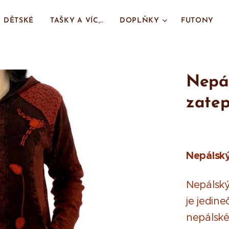
DĚTSKÉ
TAŠKY A VÍC,..
DOPLŇKY
FUTONY
Nepál
zatep
Nepálský
Nepálský
je jedin
nepálské