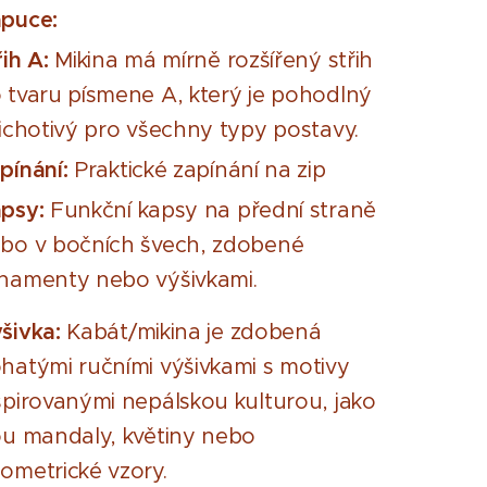
puce:
řih A:
Mikina má mírně rozšířený střih
 tvaru písmene A, který je pohodlný
lichotivý pro všechny typy postavy.
pínání:
Praktické zapínání na zip
psy:
Funkční kapsy na přední straně
bo v bočních švech, zdobené
namenty nebo výšivkami.
šivka:
Kabát/mikina je zdobená
hatými ručními výšivkami s motivy
spirovanými nepálskou kulturou, jako
ou mandaly, květiny nebo
ometrické vzory.