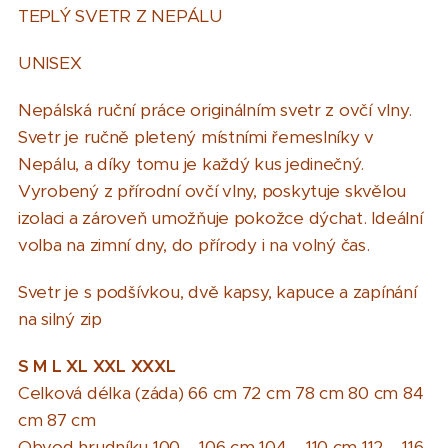
TEPLÝ SVETR Z NEPÁLU
UNISEX
Nepálská ruční práce originálním svetr z ovčí vlny.
Svetr je ručně pletený místními řemeslníky v
Nepálu, a díky tomu je každý kus jedinečný.
Vyrobený z přírodní ovčí vlny, poskytuje skvělou
izolaci a zároveň umožňuje pokožce dýchat. Ideální
volba na zimní dny, do přírody i na volný čas.
Svetr je s podšívkou, dvě kapsy, kapuce a zapínání
na silný zip
S
M
L
XL
XXL
XXXL
Celková délka (záda) 66 cm 72 cm 78 cm 80 cm 84
cm 87 cm
Obvod hrudníku 100 – 106 cm 104 – 110 cm 112 – 116