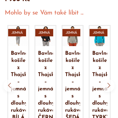
Mohlo by se Vám také líbit ...
JEMNÁ
JEMNÁ
JEMNÁ
JEMNÁ
ěná
Bavlněná
Bavlněná
Bavlněná
Bavlněná
košile
košile
košile
košile
z
z
z
z
ka
Thajska
Thajska
Thajska
Thajska
–
–
–
–
jemná
jemná
jemná
jemná
s
s
s
s
ým
dlouhým
dlouhým
dlouhým
dlouhým
em
rukávem
rukávem
rukávem
rukávem
VÁ
BÍLÁ
ČERNÁ
ŠEDÁ
TYRKYS