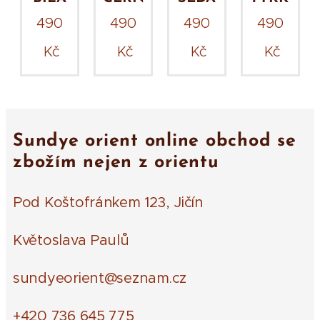
490
490
490
490
Kč
Kč
Kč
Kč
Sundye orient online obchod se
zbožím nejen z orientu
Pod Koštofránkem 123, Jičín
Květoslava Paulů
sundyeorient@seznam.cz
+420 736 645 775