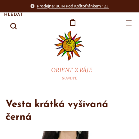
Prodejna: JIČÍN Pod Koštofránkem 123
HLEDAT
ORIENT Z RÁJE
SUNDYE
Vesta krátká vyšívaná
černá