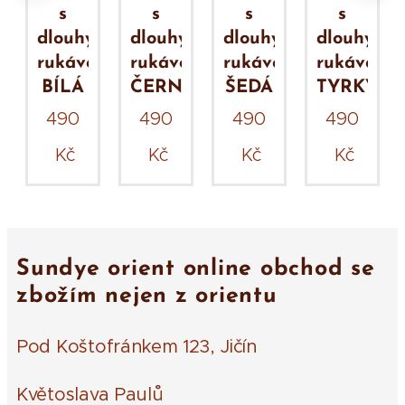
s
s
s
s
ým
dlouhým
dlouhým
dlouhým
dlouhým
em
rukávem
rukávem
rukávem
rukávem
VÁ
BÍLÁ
ČERNÁ
ŠEDÁ
TYRKYS
490
490
490
490
Kč
Kč
Kč
Kč
Sundye orient online obchod se
zbožím nejen z orientu
Pod Koštofránkem 123, Jičín
Květoslava Paulů