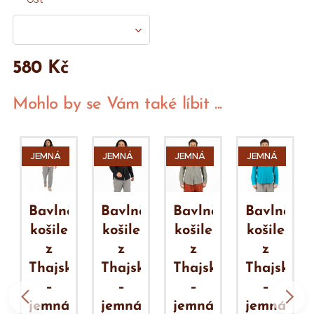
580
Kč
Mohlo by se Vám také líbit ...
JEMNÁ
JEMNÁ
JEMNÁ
JEMNÁ
ěná
Bavlněná
Bavlněná
Bavlněná
Bavlněná
košile
košile
košile
košile
z
z
z
z
ka
Thajska
Thajska
Thajska
Thajska
–
–
–
–
jemná
jemná
jemná
jemná